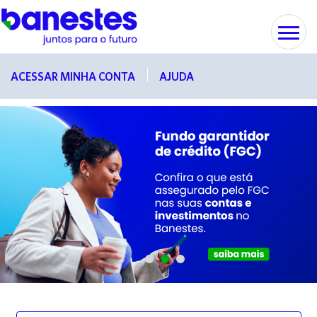
PARA VOCÊ
ACESSAR MINHA CONTA
AJUDA
PARA SUA EMPRESA
PARA O INVESTIDOR
CLIENTES VALORES
ADMINISTRAÇÃO PÚBLICA